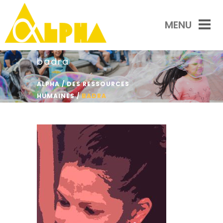
badra
ALPHA
/
DES RESSOURCES
HUMAINES
/
BADRA