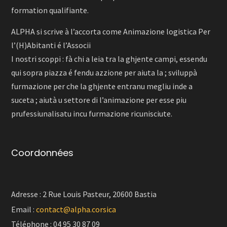
formation qualifiante.
ALPHA si scrive à l’accorta come Animazione logistica Per
l’(H)Abitanti é l’Associi
I nostri scoppi : fà chi a leia tra la ghjente campi, essendu
qui sopra piazza é fendu azzione per aiuta la ; sviluppà
furmazione per che la ghjente entranu megliu inde a
suceta ; aiutà u settore di l’animazione per esse piu
prufessiunalisatu incu furmazione ricunisciute.
Coordonnées
Adresse : 2 Rue Louis Pasteur, 20600 Bastia
Email :
contact@alpha.corsica
Téléphone : 04 95 30 87 09